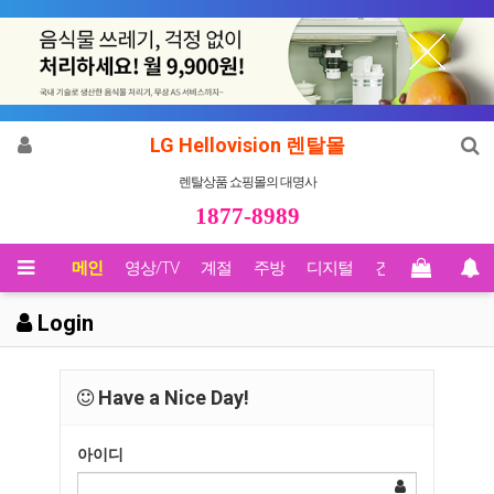
LG Hellovision 렌탈몰
렌탈상품 쇼핑몰의 대명사
1877-8989
메인
영상/TV
계절
주방
디지털
건강
Biz렌탈
Login
Have a Nice Day!
아이디