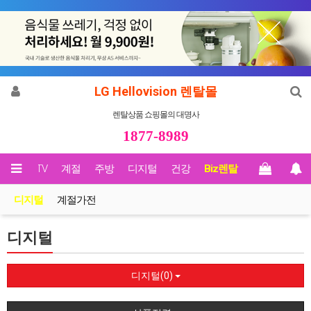
LG Hellovision 렌탈몰
렌탈상품 쇼핑몰의 대명사
1877-8989
영상/TV
계절
주방
디지털
건강
Biz렌탈
디지털
계절가전
디지털
디지털(0)