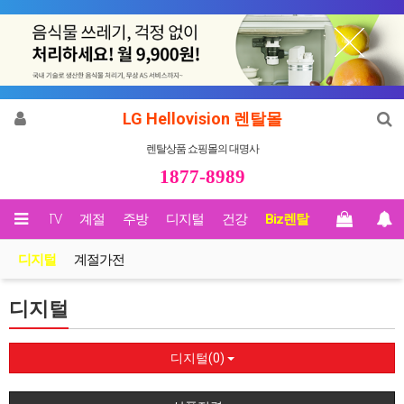
LG Hellovision 렌탈몰
렌탈상품 쇼핑몰의 대명사
1877-8989
영상/TV
계절
주방
디지털
건강
Biz렌탈
디지털
계절가전
디지털
디지털(0)