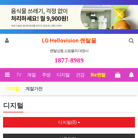
LG Hellovision 렌탈몰
렌탈상품 쇼핑몰의 대명사
1877-8989
영상/TV
계절
주방
디지털
건강
Biz렌탈
디지털
계절가전
디지털
디지털(0)