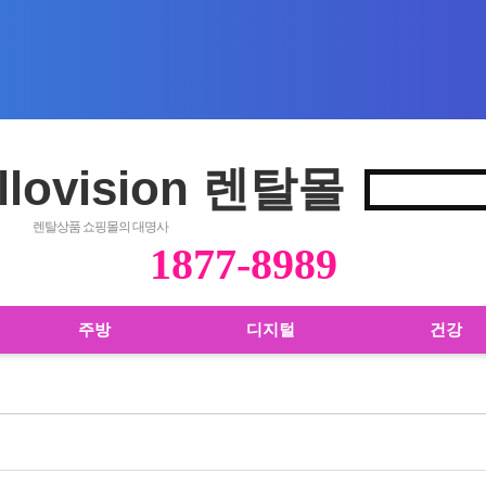
llovision 렌탈몰
렌탈상품 쇼핑몰의 대명사
1877-8989
주방
디지털
건강