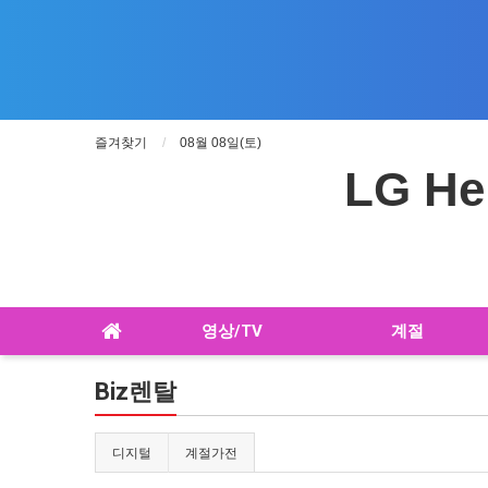
즐겨찾기
08월 08일(토)
LG He
영상/TV
계절
Biz렌탈
디지털
계절가전