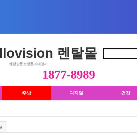
llovision 렌탈몰
렌탈상품 쇼핑몰의 대명사
1877-8989
주방
디지털
건강
전