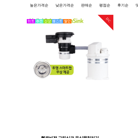
높은가격순
낮은가격순
판매순
평점순
후기순
DC
헬로비전 그린싱크 음식물처리기