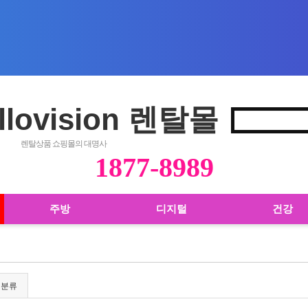
llovision 렌탈몰
렌탈상품 쇼핑몰의 대명사
1877-8989
주방
디지털
건강
위분류