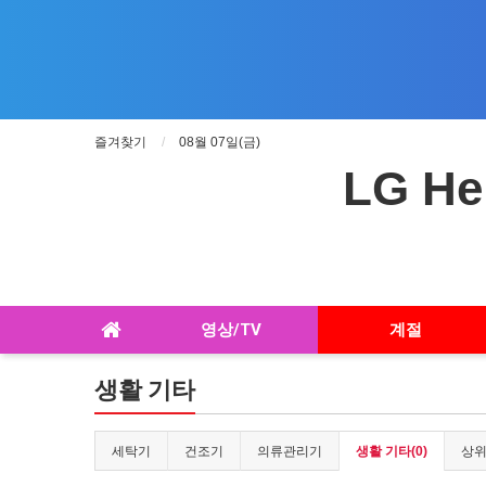
즐겨찾기
08월 07일(금)
LG He
영상/TV
계절
생활 기타
세탁기
건조기
의류관리기
생활 기타(0)
상