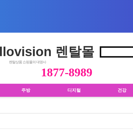
llovision 렌탈몰
렌탈상품 쇼핑몰의 대명사
1877-8989
주방
디지털
건강