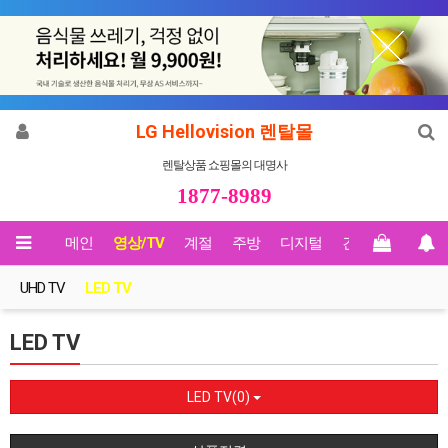
LG Hellovision 렌탈몰
렌탈상품 쇼핑몰의 대명사
1877-8989
메인
영상/TV
계절
주방
디지털
건강
Biz렌탈
UHD TV
LED TV
LED TV
LED TV(0)