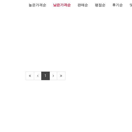
높은가격순
낮은가격순
판매순
평점순
후기순
1