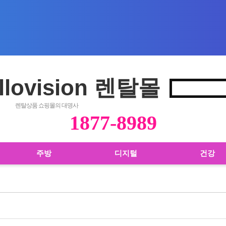
llovision 렌탈몰
렌탈상품 쇼핑몰의 대명사
1877-8989
주방
디지털
건강