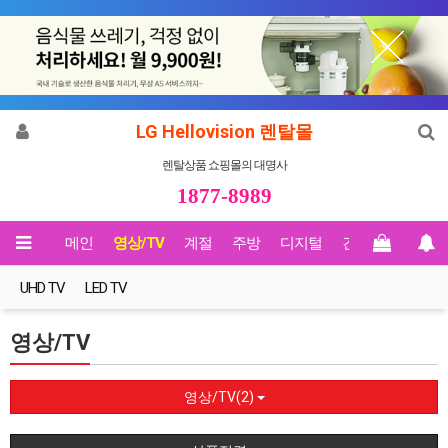
LG Hellovision 렌탈몰
렌탈상품 쇼핑몰의 대명사
1877-8989
메인
영상/TV
계절
주방
디지털
건강
Biz렌탈
UHD TV
LED TV
영상/TV
영상/TV(2)