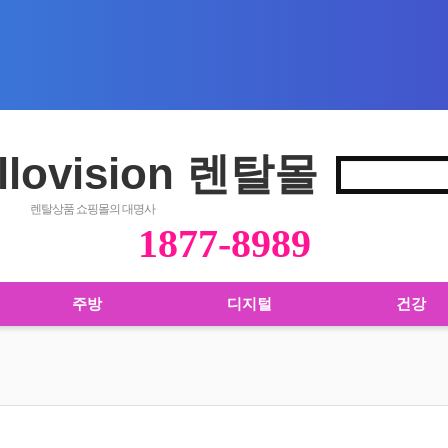
llovision 렌탈몰
렌탈상품 쇼핑몰의 대명사
1877-8989
주방
디지털
건강