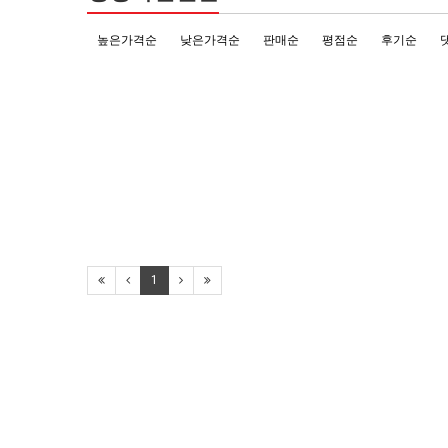
높은가격순
낮은가격순
판매순
평점순
후기순
1