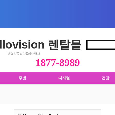
llovision 렌탈몰
렌탈상품 쇼핑몰의 대명사
1877-8989
주방
디지털
건강